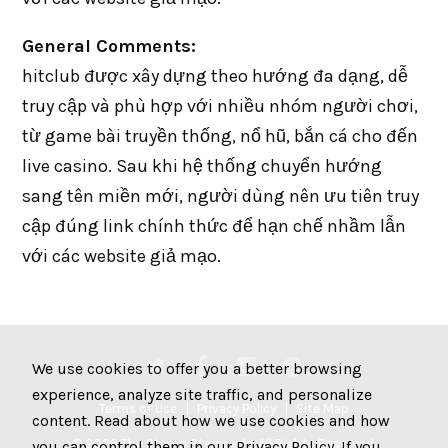
General Comments:
hitclub được xây dựng theo hướng đa dạng, dễ
truy cập và phù hợp với nhiều nhóm người chơi,
từ game bài truyền thống, nổ hũ, bắn cá cho đến
live casino. Sau khi hệ thống chuyển hướng
sang tên miền mới, người dùng nên ưu tiên truy
cập đúng link chính thức để hạn chế nhầm lẫn
với các website giả mạo.
We use cookies to offer you a better browsing
experience, analyze site traffic, and personalize
Terms of Use
Privacy Policy
Site Map
content. Read about how we use cookies and how
© 2026 The Stamp Stampede. All Rights Reserved.
you can control them in our
Privacy Policy
. If you